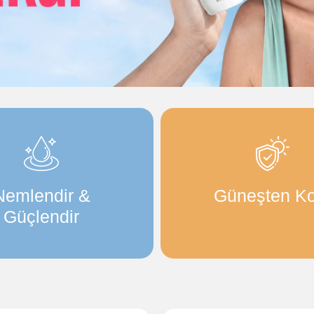
Nemlendir &
Güneşten Ko
Güçlendir