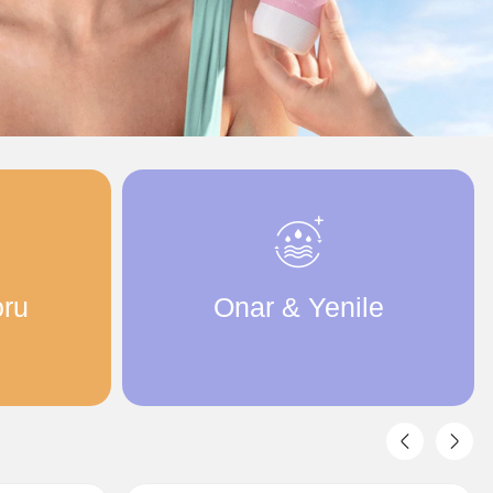
ru
Onar & Yenile