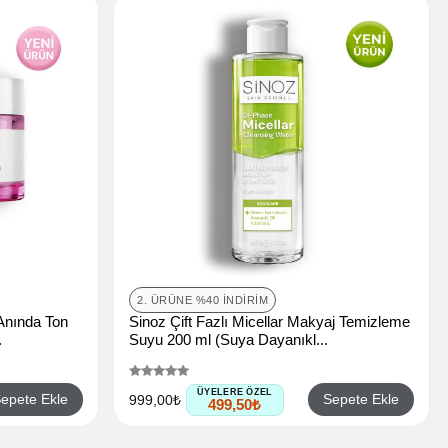
2. ÜRÜNE %40 İNDIRIM
Anında Ton
Sinoz Çift Fazlı Micellar Makyaj Temizleme
.
Suyu 200 ml (Suya Dayanıkl...
ÜYELERE ÖZEL
epete Ekle
Sepete Ekle
999,00₺
499,50₺