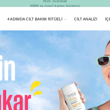
350₺ ve üzeri kargo ücretsiz
4 ADIMDA CILT BAKIM RITÜELI
CILT ANALIZI
İÇ