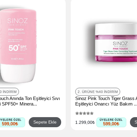
0 İNDIRIM
2. ÜRÜNE %40 İNDIRIM
uch Anında Ton Eşitleyici Sıvı
Sinoz Pink Touch Tiger Grass 
 SPF50+ Minera...
Eşitleyici Onarıcı Yüz Bakım ..
ÜYELERE ÖZEL
ÜYELERE ÖZEL
Sepete Ekle
S
1.299,00₺
599,00₺
599,00₺