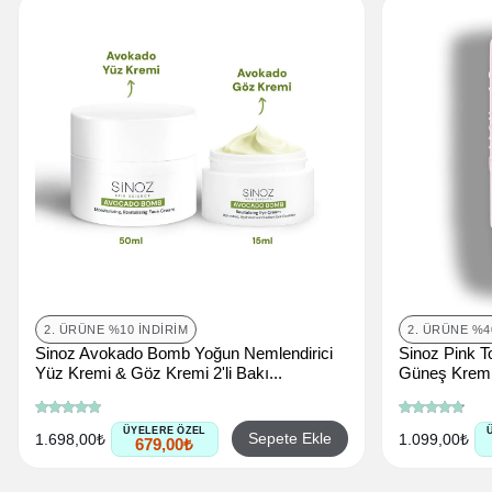
2. ÜRÜNE %10 İNDIRIM
2. ÜRÜNE %4
Sinoz Avokado Bomb Yoğun Nemlendirici
Sinoz Pink To
Yüz Kremi & Göz Kremi 2'li Bakı...
Güneş Kremi
ÜYELERE ÖZEL
Sepete Ekle
1.698,00₺
1.099,00₺
679,00₺