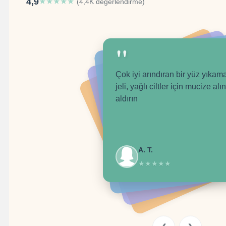
4,9
★
★
★
★
★
(4,4K değerlendirme)
"
Çok iyi arındıran bir yüz yıkam
jeli, yağlı ciltler için mucize alı
aldırın
A. T.
★
★
★
★
★