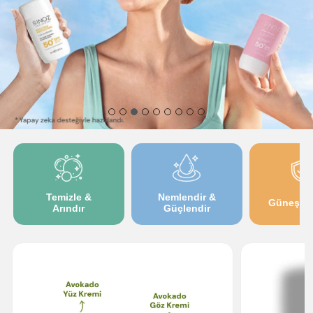
Temizle &
Nemlendir &
Güneşte
Arındır
Güçlendir