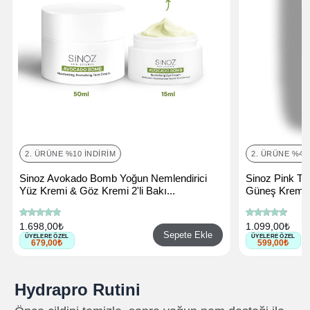
2. ÜRÜNE %10 İNDIRIM
2. ÜRÜNE %40
Sinoz Avokado Bomb Yoğun Nemlendirici
Sinoz Pink Tou
Yüz Kremi & Göz Kremi 2'li Bakı...
Güneş Kremi 
1.698,00₺
1.099,00₺
Sepete Ekle
ÜYELERE ÖZEL
ÜYELERE ÖZEL
679,00₺
599,00₺
Hydrapro Rutini