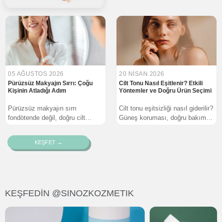
05 AĞUSTOS 2026
20 NISAN 2026
Pürüzsüz Makyajın Sırrı: Çoğu
Cilt Tonu Nasıl Eşitlenir? Etkili
Kişinin Atladığı Adım
Yöntemler ve Doğru Ürün Seçimi
Pürüzsüz makyajın sırrı
Cilt tonu eşitsizliği nasıl giderilir?
fondötende değil, doğru cilt
Güneş koruması, doğru bakım
hazırlığında saklı. Nemlend...
rutini ve ton...
KEŞFET →
KEŞFEDİN @SINOZKOZMETIK