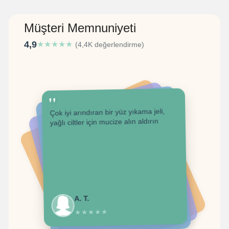
Müşteri Memnuniyeti
4,9
★
★
★
★
★
(4,4K değerlendirme)
"
Çok iyi arındıran bir yüz yıkama jeli,
yağlı ciltler için mucize alın aldırın
A. T.
★
★
★
★
★