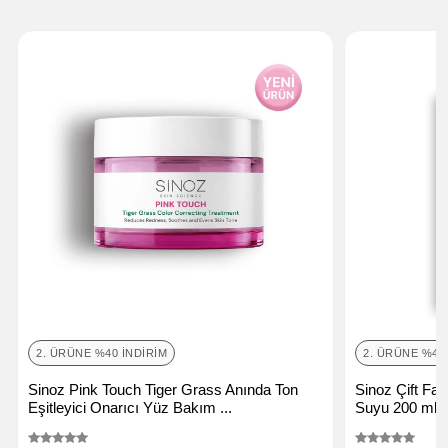
2. ÜRÜNE %40 İNDIRIM
2. ÜRÜNE %40
Sinoz Pink Touch Tiger Grass Anında Ton
Sinoz Çift Fa
Eşitleyici Onarıcı Yüz Bakım ...
Suyu 200 ml (