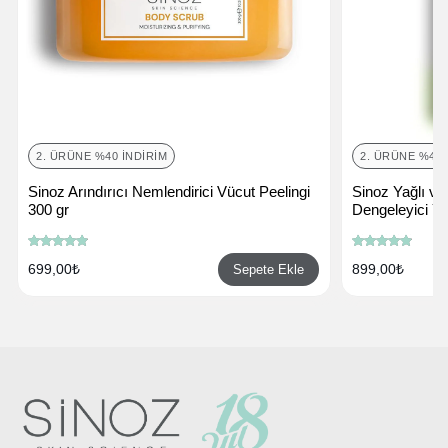
2. ÜRÜNE %40 İNDIRIM
2. ÜRÜNE %40 
Sinoz Arındırıcı Nemlendirici Vücut Peelingi
Sinoz Yağlı ve
300 gr
Dengeleyici Yü
699,00₺
899,00₺
Sepete Ekle