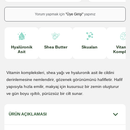
Yorum yapmak için
"Üye Girişi"
yapınız
Hyalüronik
Shea Butter
Skualan
Vitami
Asit
Komplek
Vitamin kompleksleri, shea yağı ve hyaluronik asit ile cildini
derinlemesine nemlendirir, gözenek görünümünü hafifletir. Hafif
yapısıyla hızla emilir, makyaj için kusursuz bir zemin oluşturur
ve gün boyu ışıltılı, pürüzsüz bir cilt sunar.
ÜRÜN AÇIKLAMASI
Sinoz Vitamin Cocktail Vitaminli Nemlendirici Yüz Kremi,