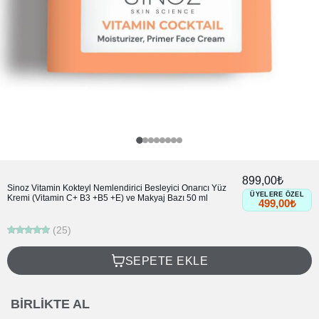
899,00₺
Sinoz Vitamin Kokteyl Nemlendirici Besleyici Onarıcı Yüz
ÜYELERE ÖZEL
Kremi (Vitamin C+ B3 +B5 +E) ve Makyaj Bazı 50 ml
499,00₺
(25)
SEPETE EKLE
BIRLIKTE AL