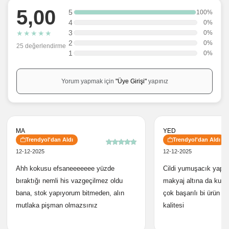
5,00
5
100%
4
0%
3
★
★
★
★
★
0%
2
0%
25 değerlendirme
1
0%
Yorum yapmak için
"Üye Girişi"
yapınız
MA
YED
Trendyol'dan Aldı
Trendyol'dan Aldı
12-12-2025
12-12-2025
Ahh kokusu efsaneeeeeee yüzde
Cildi yumuşacık yapıyo
bıraktığı nemli his vazgeçilmez oldu
makyaj altına da kullan
bana, stok yapıyorum bitmeden, alın
çok başarılı bi ürün k
mutlaka pişman olmazsınız
kalitesi