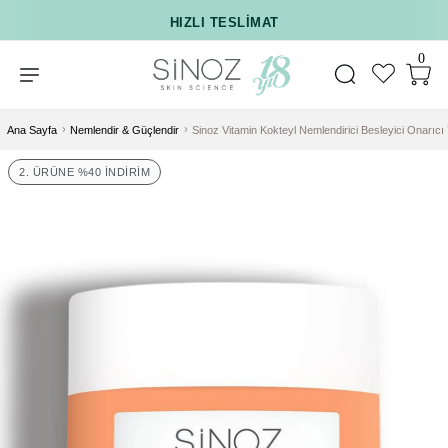
HIZLI TESLIMAT
350₺ VE ÜZERI KARGO ÜCRETSIZ
0
Ana Sayfa
Nemlendir & Güçlendir
Sinoz Vitamin Kokteyl Nemlendirici Besleyici Onarıc
2. ÜRÜNE %40 İNDIRIM