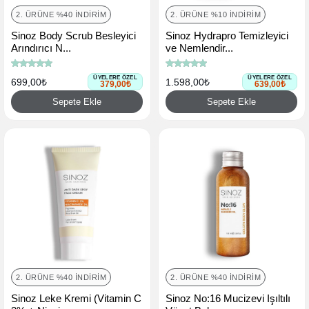
2. ÜRÜNE %40 İNDIRIM
2. ÜRÜNE %10 İNDIRIM
Sinoz Body Scrub Besleyici
Sinoz Hydrapro Temizleyici
Arındırıcı N...
ve Nemlendir...
ÜYELERE ÖZEL
ÜYELERE ÖZEL
699,00₺
1.598,00₺
379,00₺
639,00₺
Sepete Ekle
Sepete Ekle
2. ÜRÜNE %40 İNDIRIM
2. ÜRÜNE %40 İNDIRIM
Sinoz Leke Kremi (Vitamin C
Sinoz No:16 Mucizevi Işıltılı