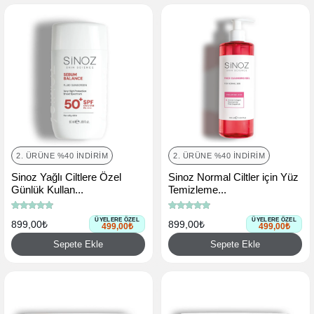
2. ÜRÜNE %40 İNDIRIM
2. ÜRÜNE %40 İNDIRIM
Sinoz Yağlı Ciltlere Özel
Sinoz Normal Ciltler için Yüz
Günlük Kullan...
Temizleme...
ÜYELERE ÖZEL
ÜYELERE ÖZEL
899,00₺
899,00₺
499,00₺
499,00₺
Sepete Ekle
Sepete Ekle