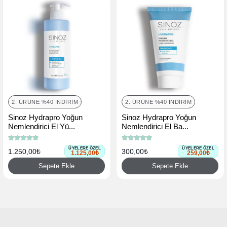
2. ÜRÜNE %40 İNDIRIM
2. ÜRÜNE %40 İNDIRIM
Sinoz Hydrapro Yoğun
Sinoz Hydrapro Yoğun
Nemlendirici El Yü...
Nemlendirici El Ba...
ÜYELERE ÖZEL
ÜYELERE ÖZEL
1.250,00₺
300,00₺
1.125,00₺
259,00₺
Sepete Ekle
Sepete Ekle