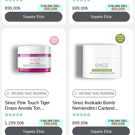
ÜYELERE ÖZEL
ÜYELERE ÖZEL
899,00₺
699,00₺
499,00₺
469,00₺
Sepete Ekle
Sepete Ekle
2. ÜRÜNE %40 İNDIRIM
2. ÜRÜNE %40 İNDIRIM
Sinoz Pink Touch Tiger
Sinoz Avokado Bomb
Grass Anında Ton...
Nemlendirici Canland...
ÜYELERE ÖZEL
ÜYELERE ÖZEL
1.299,00₺
899,00₺
599,00₺
499,00₺
Sepete Ekle
Sepete Ekle