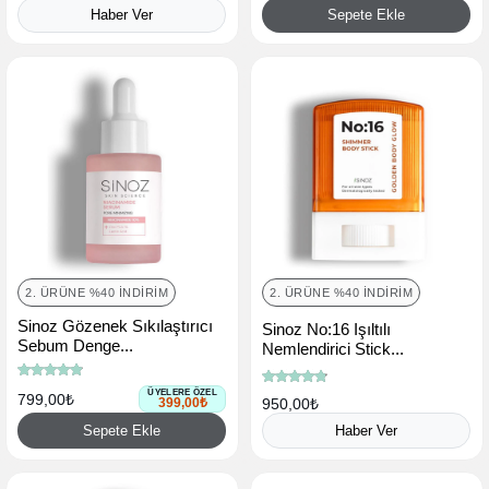
Haber Ver
Sepete Ekle
2. ÜRÜNE %40 İNDIRIM
2. ÜRÜNE %40 İNDIRIM
Sinoz Gözenek Sıkılaştırıcı
Sinoz No:16 Işıltılı
Sebum Denge...
Nemlendirici Stick...
ÜYELERE ÖZEL
799,00₺
399,00₺
950,00₺
Sepete Ekle
Haber Ver