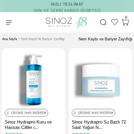
350₺ VE ÜZERI KARGO ÜCRETSIZ
0
Nem Kaybı ve Bariyer Zayıflığı
Ana Sayfa
Nem Kaybi Ve Bariyer Zayifligi
2. ÜRÜNE %40 İNDIRIM
2. ÜRÜNE %40 İNDIRIM
Sinoz Hydrapro Kuru ve
Sinoz Hydrapro Su Bazlı 72
Hassas Ciltler i...
Saat Yoğun N...