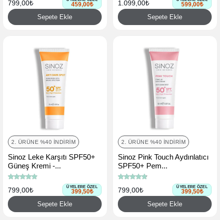
799,00₺
1.099,00₺
459,00₺
599,00₺
Sepete Ekle
Sepete Ekle
2. ÜRÜNE %40 İNDIRIM
2. ÜRÜNE %40 İNDIRIM
Sinoz Leke Karşıtı SPF50+
Sinoz Pink Touch Aydınlatıcı
Güneş Kremi -...
SPF50+ Pem...
ÜYELERE ÖZEL
ÜYELERE ÖZEL
799,00₺
799,00₺
399,50₺
399,50₺
Sepete Ekle
Sepete Ekle