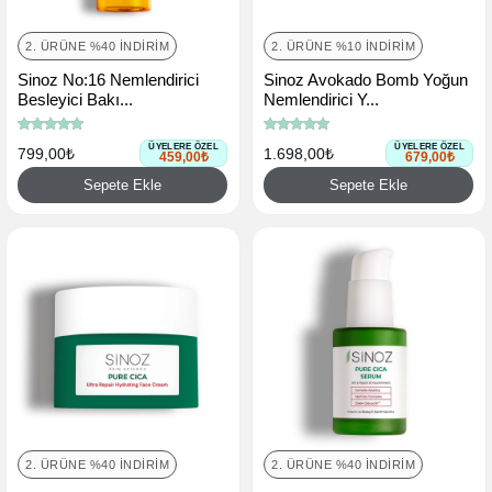
2. ÜRÜNE %40 İNDIRIM
2. ÜRÜNE %10 İNDIRIM
Sinoz No:16 Nemlendirici
Sinoz Avokado Bomb Yoğun
Besleyici Bakı...
Nemlendirici Y...
ÜYELERE ÖZEL
ÜYELERE ÖZEL
799,00₺
1.698,00₺
459,00₺
679,00₺
Sepete Ekle
Sepete Ekle
2. ÜRÜNE %40 İNDIRIM
2. ÜRÜNE %40 İNDIRIM