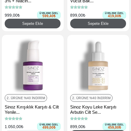
3% + Niacin...
Vücut Bak...
ÜYELERE ÖZEL
ÜYELERE ÖZEL
999,00₺
899,00₺
599,40₺
419,00₺
Sepete Ekle
Sepete Ekle
2. ÜRÜNE %40 İNDIRIM
2. ÜRÜNE %40 İNDIRIM
Sinoz Kırışıklık Karşıtı & Cilt
Sinoz Koyu Leke Karşıtı
Yenile...
Arbutin Cilt Se...
ÜYELERE ÖZEL
ÜYELERE ÖZEL
1.050,00₺
899,00₺
499,00₺
459,00₺