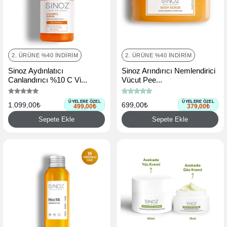
2. ÜRÜNE %40 İNDIRIM
2. ÜRÜNE %40 İNDIRIM
Sinoz Aydınlatıcı
Sinoz Arındırıcı Nemlendirici
Canlandırıcı %10 C Vi...
Vücut Pee...
ÜYELERE ÖZEL
ÜYELERE ÖZEL
1.099,00₺
699,00₺
499,00₺
379,00₺
Sepete Ekle
Sepete Ekle