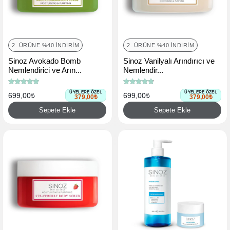
2. ÜRÜNE %40 İNDIRIM
2. ÜRÜNE %40 İNDIRIM
Sinoz Avokado Bomb
Sinoz Vanilyalı Arındırıcı ve
Nemlendirici ve Arın...
Nemlendir...
ÜYELERE ÖZEL
ÜYELERE ÖZEL
699,00₺
699,00₺
379,00₺
379,00₺
Sepete Ekle
Sepete Ekle