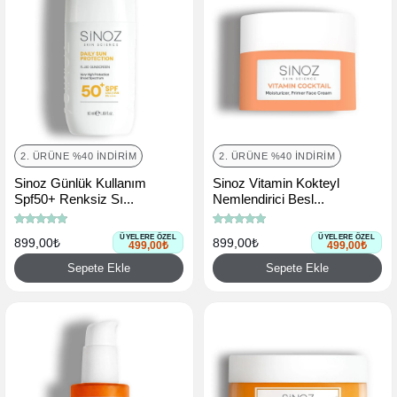
2. ÜRÜNE %40 İNDIRIM
2. ÜRÜNE %40 İNDIRIM
Sinoz Günlük Kullanım
Sinoz Vitamin Kokteyl
Spf50+ Renksiz Sı...
Nemlendirici Besl...
ÜYELERE ÖZEL
ÜYELERE ÖZEL
899,00₺
899,00₺
499,00₺
499,00₺
Sepete Ekle
Sepete Ekle