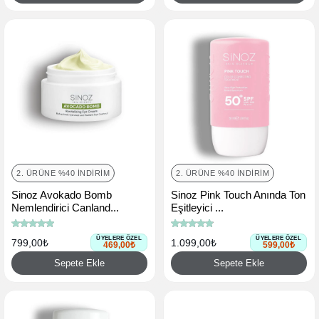
2. ÜRÜNE %40 İNDIRIM
2. ÜRÜNE %40 İNDIRIM
Sinoz Avokado Bomb
Sinoz Pink Touch Anında Ton
Nemlendirici Canland...
Eşitleyici ...
ÜYELERE ÖZEL
ÜYELERE ÖZEL
799,00₺
1.099,00₺
469,00₺
599,00₺
Sepete Ekle
Sepete Ekle