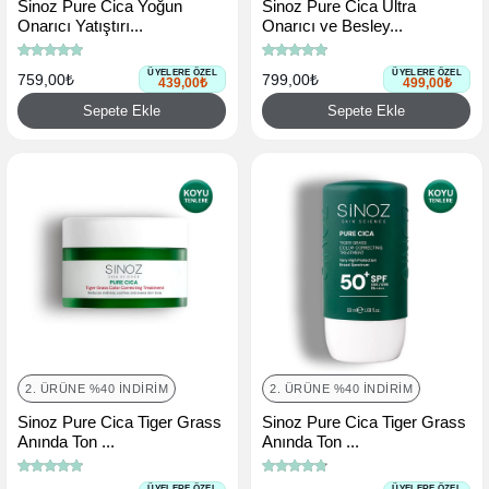
Sinoz Pure Cica Yoğun
Sinoz Pure Cica Ultra
Onarıcı Yatıştırı...
Onarıcı ve Besley...
ÜYELERE ÖZEL
ÜYELERE ÖZEL
759,00₺
799,00₺
439,00₺
499,00₺
Sepete Ekle
Sepete Ekle
2. ÜRÜNE %40 İNDIRIM
2. ÜRÜNE %40 İNDIRIM
Sinoz Pure Cica Tiger Grass
Sinoz Pure Cica Tiger Grass
Anında Ton ...
Anında Ton ...
ÜYELERE ÖZEL
ÜYELERE ÖZEL