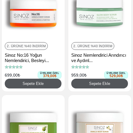
2. ÜRÜNE %40 İNDIRIM
2. ÜRÜNE %40 İNDIRIM
Sinoz No:16 Yoğun
Sinoz Nemlendirici Arındırıcı
Nemlendirici, Besleyi...
ve Aydınl...
ÜYELERE ÖZEL
ÜYELERE ÖZEL
699,00₺
959,00₺
379,00₺
529,00₺
Sepete Ekle
Sepete Ekle