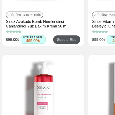
2. ÜRÜNE %40 İNDIRIM
2. ÜRÜNE %40
Sinoz Avokado Bomb Nemlendirici
Sinoz Vitamin
Canlandırıcı Yüz Bakım Kremi 50 ml ...
Besleyici Ona
ÜYELERE ÖZEL
ÜYE
Sepete Ekle
899,00₺
899,00₺
499,00₺
4