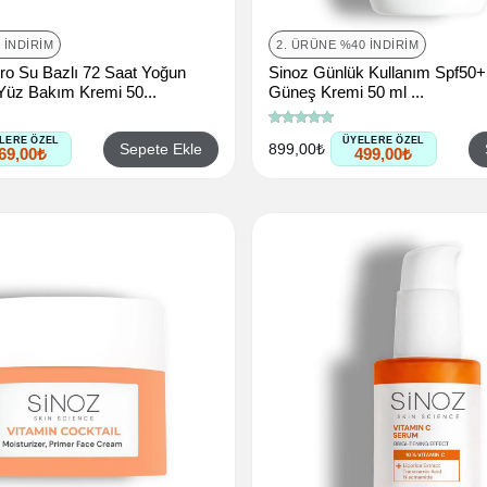
 İNDIRIM
2. ÜRÜNE %40 İNDIRIM
ro Su Bazlı 72 Saat Yoğun
Sinoz Günlük Kullanım Spf50+
 Yüz Bakım Kremi 50...
Güneş Kremi 50 ml ...
LERE ÖZEL
ÜYELERE ÖZEL
Sepete Ekle
899,00₺
69,00₺
499,00₺