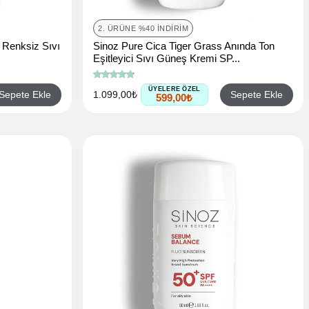
2. ÜRÜNE %40 İNDIRIM
 Renksiz Sıvı
Sinoz Pure Cica Tiger Grass Anında Ton
Eşitleyici Sıvı Güneş Kremi SP...
ÜYELERE ÖZEL
Sepete Ekle
Sepete Ekle
1.099,00₺
599,00₺