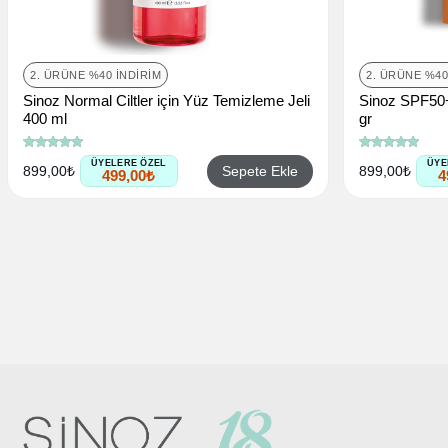
2. ÜRÜNE %40 İNDIRIM
2. ÜRÜNE %40
Sinoz Normal Ciltler için Yüz Temizleme Jeli
Sinoz SPF50+
400 ml
gr
ÜYELERE ÖZEL
ÜYE
Sepete Ekle
899,00₺
899,00₺
499,00₺
4