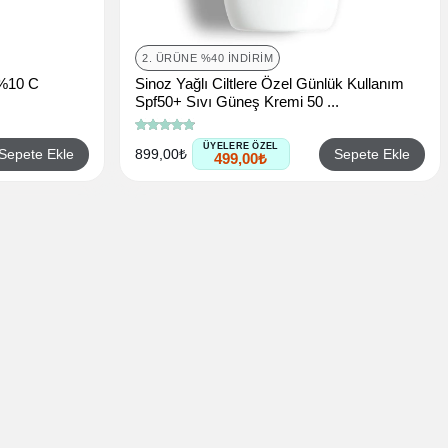
2. ÜRÜNE %40 İNDIRIM
 %10 C
Sinoz Yağlı Ciltlere Özel Günlük Kullanım
Spf50+ Sıvı Güneş Kremi 50 ...
ÜYELERE ÖZEL
Sepete Ekle
Sepete Ekle
899,00₺
499,00₺