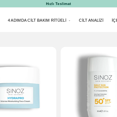
Hızlı Teslimat
4 ADIMDA CILT BAKIM RITÜELI
CILT ANALIZI
İÇ