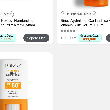
 İNDIRIM
2. ÜRÜNE %40 İNDIRIM
 Kokteyl Nemlendirici
Sinoz Aydınlatıcı Canlandırıcı
rıcı Yüz Kremi (Vitam...
Vitamini Yüz Serumu 30 ml ...
LERE ÖZEL
ÜYELERE ÖZEL
Sepete Ekle
1.099,00₺
99,00₺
499,00₺