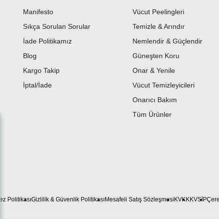
Manifesto
Vücut Peelingleri
Sıkça Sorulan Sorular
Temizle & Arındır
İade Politikamız
Nemlendir & Güçlendir
Blog
Güneşten Koru
Kargo Takip
Onar & Yenile
İptal/İade
Vücut Temizleyicileri
Onarıcı Bakım
Tüm Ürünler
z Politikası
Gizlilik & Güvenlik Politikası
Mesafeli Satış Sözleşmesi
KVKK
KVSİP
Çere