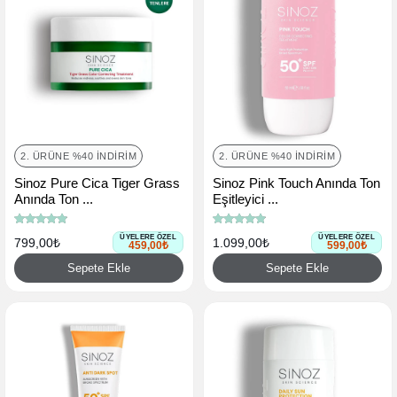
2. ÜRÜNE %40 İNDIRIM
2. ÜRÜNE %40 İNDIRIM
Sinoz Pure Cica Tiger Grass
Sinoz Pink Touch Anında Ton
Anında Ton ...
Eşitleyici ...
ÜYELERE ÖZEL
ÜYELERE ÖZEL
799,00₺
1.099,00₺
459,00₺
599,00₺
Sepete Ekle
Sepete Ekle