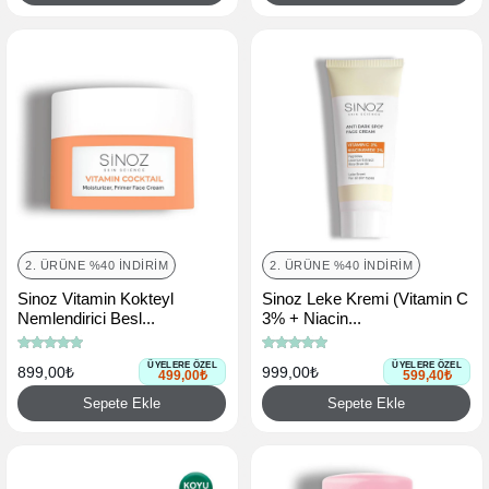
2. ÜRÜNE %40 İNDIRIM
2. ÜRÜNE %40 İNDIRIM
Sinoz Vitamin Kokteyl
Sinoz Leke Kremi (Vitamin C
Nemlendirici Besl...
3% + Niacin...
ÜYELERE ÖZEL
ÜYELERE ÖZEL
899,00₺
999,00₺
499,00₺
599,40₺
Sepete Ekle
Sepete Ekle