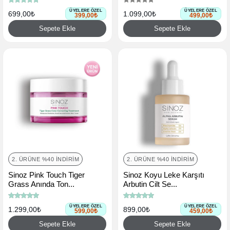
ÜYELERE ÖZEL
ÜYELERE ÖZEL
699,00₺
1.099,00₺
399,00₺
499,00₺
Sepete Ekle
Sepete Ekle
2. ÜRÜNE %40 İNDIRIM
2. ÜRÜNE %40 İNDIRIM
Sinoz Pink Touch Tiger
Sinoz Koyu Leke Karşıtı
Grass Anında Ton...
Arbutin Cilt Se...
ÜYELERE ÖZEL
ÜYELERE ÖZEL
1.299,00₺
899,00₺
599,00₺
459,00₺
Sepete Ekle
Sepete Ekle