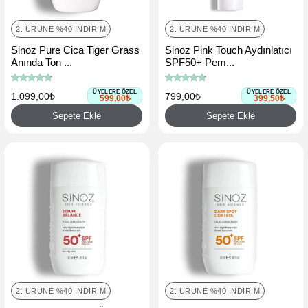
2. ÜRÜNE %40 İNDIRIM
2. ÜRÜNE %40 İNDIRIM
Sinoz Pure Cica Tiger Grass
Sinoz Pink Touch Aydınlatıcı
Anında Ton ...
SPF50+ Pem...
ÜYELERE ÖZEL
ÜYELERE ÖZEL
1.099,00₺
799,00₺
599,00₺
399,50₺
Sepete Ekle
Sepete Ekle
2. ÜRÜNE %40 İNDIRIM
2. ÜRÜNE %40 İNDIRIM