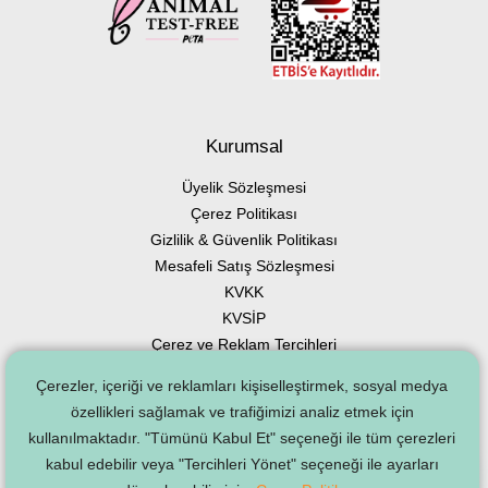
Kurumsal
Üyelik Sözleşmesi
Çerez Politikası
Gizlilik & Güvenlik Politikası
Mesafeli Satış Sözleşmesi
KVKK
KVSİP
Çerez ve Reklam Tercihleri
Çerezler, içeriği ve reklamları kişiselleştirmek, sosyal medya
özellikleri sağlamak ve trafiğimizi analiz etmek için
kullanılmaktadır. "Tümünü Kabul Et" seçeneği ile tüm çerezleri
© 2005 - 2026,
Sinoz
Her Hakkı Gizlidir
kabul edebilir veya "Tercihleri Yönet" seçeneği ile ayarları
256bit SSL (Güvenlik Sertifikası) ile internette 100% Güvenli Alışveriş.