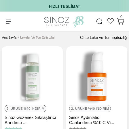
HIZLI TESLIMAT
0
Ciltte Leke ve Ton Eşitsizliği
Ana Sayfa
Lekeler Ve Ton Esitsizligi
2. ÜRÜNE %40 İNDIRIM
2. ÜRÜNE %40 İNDIRIM
Sinoz Gözenek Sıkılaştırıcı
Sinoz Aydınlatıcı
Arındırıcı ...
Canlandırıcı %10 C Vi...