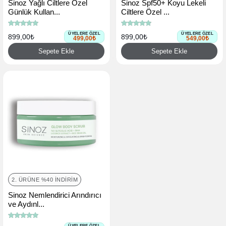
Sinoz Yağlı Ciltlere Özel
Sinoz Spf50+ Koyu Lekeli
Günlük Kullan...
Ciltlere Özel ...
ÜYELERE ÖZEL
ÜYELERE ÖZEL
899,00₺
899,00₺
499,00₺
549,00₺
Sepete Ekle
Sepete Ekle
2. ÜRÜNE %40 İNDIRIM
Sinoz Nemlendirici Arındırıcı
ve Aydınl...
ÜYELERE ÖZEL