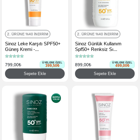
2. ÜRÜNE %40 İNDIRIM
2. ÜRÜNE %40 İNDIRIM
Sinoz Leke Karşıtı SPF50+
Sinoz Günlük Kullanım
Güneş Kremi -...
Spf50+ Renksiz Sı...
ÜYELERE ÖZEL
ÜYELERE ÖZEL
799,00₺
899,00₺
399,50₺
499,00₺
Sepete Ekle
Sepete Ekle