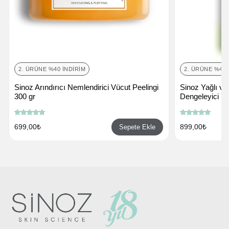
2. ÜRÜNE %40 İNDIRIM
2. ÜRÜNE %40 
Sinoz Arındırıcı Nemlendirici Vücut Peelingi
Sinoz Yağlı ve
300 gr
Dengeleyici Yü
699,00₺
899,00₺
Sepete Ekle