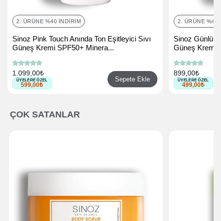
2. ÜRÜNE %40 İNDIRIM
2. ÜRÜNE %40 
Sinoz Pink Touch Anında Ton Eşitleyici Sıvı
Sinoz Günlük 
Güneş Kremi SPF50+ Minera...
Güneş Kremi 50
1.099,00₺
899,00₺
Sepete Ekle
ÜYELERE ÖZEL
ÜYELERE ÖZEL
599,00₺
499,00₺
ÇOK SATANLAR