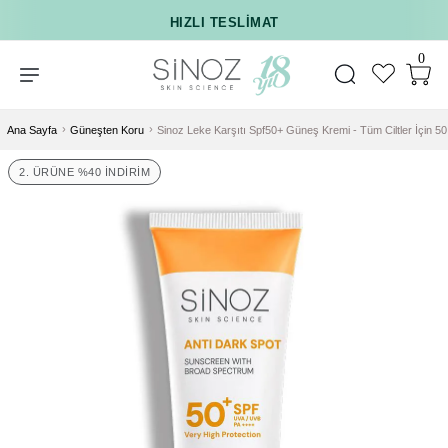
HIZLI TESLIMAT
350₺ VE ÜZERI KARGO ÜCRETSIZ
0
Ana Sayfa
Güneşten Koru
Sinoz Leke Karşıtı Spf50+ Güneş Kremi - Tüm Ciltler İçin 50
2. ÜRÜNE %40 İNDIRIM