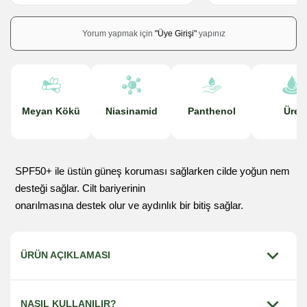
Yorum yapmak için
"Üye Girişi"
yapınız
Meyan Kökü
Niasinamid
Panthenol
Üre
SPF50+ ile üstün güneş koruması sağlarken cilde yoğun nem
desteği sağlar. Cilt bariyerinin
onarılmasına destek olur ve aydınlık bir bitiş sağlar.
ÜRÜN AÇIKLAMASI
Sinoz Leke Karşıtı Güneş Koruyucu Krem SPF 50+;
NASIL KULLANILIR?
güneşin zararlı ışınlarının sebep olduğu cilt lekelenmeleri