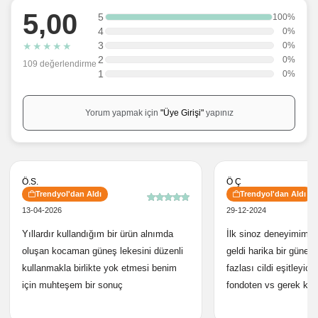
5,00
5
100%
4
0%
3
★
★
★
★
★
0%
2
0%
109 değerlendirme
1
0%
Yorum yapmak için
"Üye Girişi"
yapınız
Ö.S.
Ö Ç
Trendyol'dan Aldı
Trendyol'dan Aldı
13-04-2026
29-12-2024
Yıllardır kullandığım bir ürün alnımda
İlk sinoz deneyimim 
oluşan kocaman güneş lekesini düzenli
geldi harika bir güneş
kullanmakla birlikte yok etmesi benim
fazlası cildi eşitleyici
için muhteşem bir sonuç
fondoten vs gerek kal
düşünmeden alın