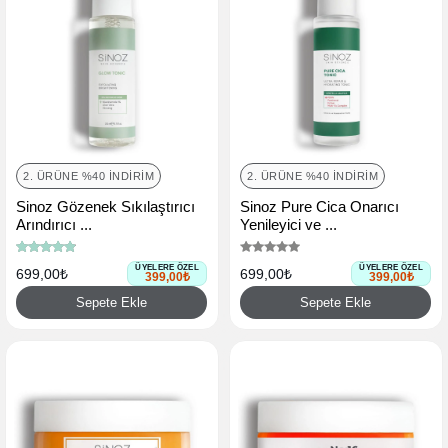
2. ÜRÜNE %40 İNDIRIM
2. ÜRÜNE %40 İNDIRIM
Sinoz Gözenek Sıkılaştırıcı
Sinoz Pure Cica Onarıcı
Arındırıcı ...
Yenileyici ve ...
ÜYELERE ÖZEL
ÜYELERE ÖZEL
699,00₺
699,00₺
399,00₺
399,00₺
Sepete Ekle
Sepete Ekle