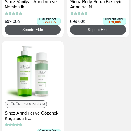
Sinoz Vanilyalı Arındırıcı ve
Sinoz Body Scrub Besleyici
Nemlendir...
Arındırıcı N...
ÜYELERE ÖZEL
ÜYELERE ÖZEL
699,00₺
699,00₺
379,00₺
379,00₺
Sepete Ekle
Sepete Ekle
2. ÜRÜNE %10 İNDIRIM
Sinoz Arındırıcı ve Gözenek
Küçültücü B...
ÜYELERE ÖZEL