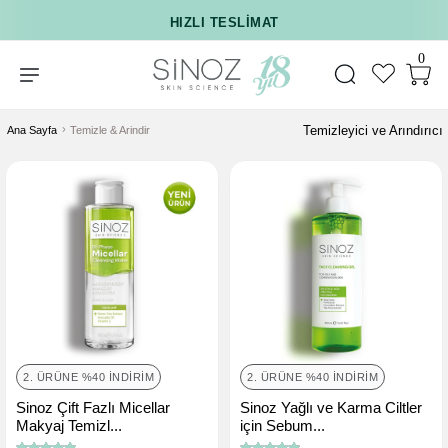
HIZLI TESLIMAT
0
Temizleyici ve Arındırıcı
Ana Sayfa
Temizle & Arindir
2. ÜRÜNE %40 İNDIRIM
2. ÜRÜNE %40 İNDIRIM
Sinoz Çift Fazlı Micellar
Sinoz Yağlı ve Karma Ciltler
Makyaj Temizl...
için Sebum...