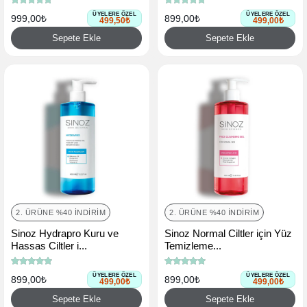
ÜYELERE ÖZEL
ÜYELERE ÖZEL
999,00₺
899,00₺
499,50₺
499,00₺
Sepete Ekle
Sepete Ekle
2. ÜRÜNE %40 İNDIRIM
2. ÜRÜNE %40 İNDIRIM
Sinoz Hydrapro Kuru ve
Sinoz Normal Ciltler için Yüz
Hassas Ciltler i...
Temizleme...
ÜYELERE ÖZEL
ÜYELERE ÖZEL
899,00₺
899,00₺
499,00₺
499,00₺
Sepete Ekle
Sepete Ekle