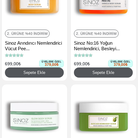
2. ÜRÜNE %40 İNDIRIM
2. ÜRÜNE %40 İNDIRIM
Sinoz Arındırıcı Nemlendirici
Sinoz No:16 Yoğun
Vücut Pee...
Nemlendirici, Besleyi...
ÜYELERE ÖZEL
ÜYELERE ÖZEL
699,00₺
699,00₺
379,00₺
379,00₺
Sepete Ekle
Sepete Ekle