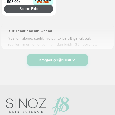
1.598,00₺
639,00₺
Sepete Ekle
Yüz Temizlemenin Önemi
Yüz temizleme, sağlıklı ve parlak bir cilt için cilt bakım
rutinlerinin en temel adımlarından biridir. Gün boyunca
cildimiz, hava kirliliği, toz, makyaj kalıntıları ve sebum gibi dış
etkenlere maruz kalır. Bu birikintiler, gözenekleri tıkayarak
Kategori İçeriğini Oku
ciltte siyah nokta, akne ve matlık gibi problemlere yol
açabilir. Yüz temizleme ürünleri, cildinizi bu birikintilerden
arındırarak, cildin nefes almasını ve doğal yenilenme
sürecini destekler. Düzenli yüz temizliği, cildin sağlıklı,
pürüzsüz ve aydınlık görünmesini sağlar.
Neden Yüz Temizleme Ürünlerini Kullanmalıyız?
Cildinizi suyla yıkamak, yüzeydeki kirleri temizlemek için
yeterli değildir. Yüz temizleme ürünleri, cildin derinliklerine
nüfuz ederek gözenekleri temizler ve ciltte biriken yağ ve kir