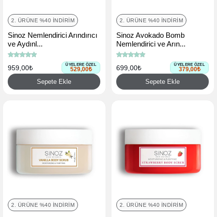
2. ÜRÜNE %40 İNDIRIM
2. ÜRÜNE %40 İNDIRIM
Sinoz Nemlendirici Arındırıcı
Sinoz Avokado Bomb
ve Aydınl...
Nemlendirici ve Arın...
ÜYELERE ÖZEL
ÜYELERE ÖZEL
959,00₺
699,00₺
529,00₺
379,00₺
Sepete Ekle
Sepete Ekle
2. ÜRÜNE %40 İNDIRIM
2. ÜRÜNE %40 İNDIRIM