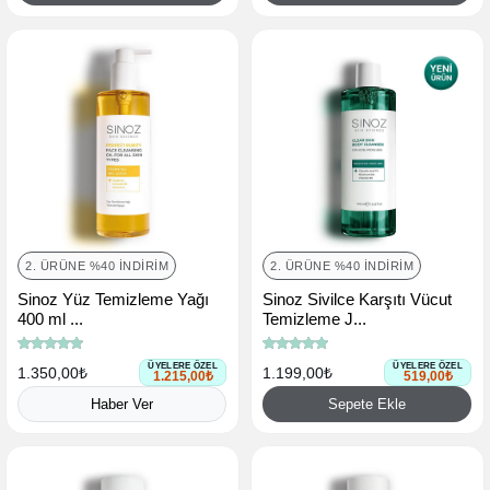
2. ÜRÜNE %40 İNDIRIM
2. ÜRÜNE %40 İNDIRIM
Sinoz Yüz Temizleme Yağı
Sinoz Sivilce Karşıtı Vücut
400 ml ...
Temizleme J...
ÜYELERE ÖZEL
ÜYELERE ÖZEL
1.350,00₺
1.199,00₺
1.215,00₺
519,00₺
Haber Ver
Sepete Ekle